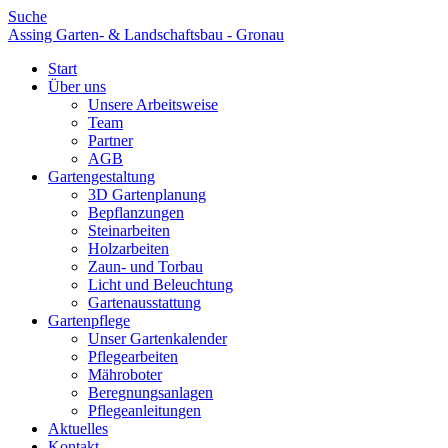
Suche
Assing Garten- & Landschaftsbau - Gronau
Start
Über uns
Unsere Arbeitsweise
Team
Partner
AGB
Gartengestaltung
3D Gartenplanung
Bepflanzungen
Steinarbeiten
Holzarbeiten
Zaun- und Torbau
Licht und Beleuchtung
Gartenausstattung
Gartenpflege
Unser Gartenkalender
Pflegearbeiten
Mähroboter
Beregnungsanlagen
Pflegeanleitungen
Aktuelles
Kontakt