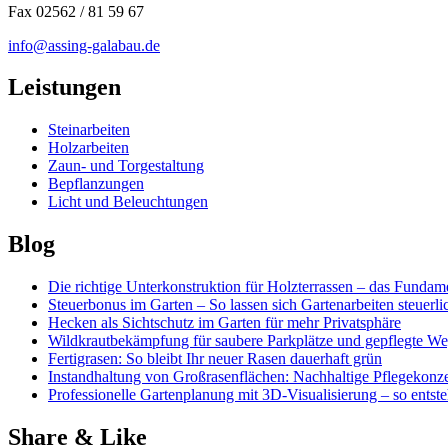
Fax 02562 / 81 59 67
info@assing-galabau.de
Leistungen
Steinarbeiten
Holzarbeiten
Zaun- und Torgestaltung
Bepflanzungen
Licht und Beleuchtungen
Blog
Die richtige Unterkonstruktion für Holzterrassen – das Fundame
Steuerbonus im Garten – So lassen sich Gartenarbeiten steuerl
Hecken als Sichtschutz im Garten für mehr Privatsphäre
Wildkrautbekämpfung für saubere Parkplätze und gepflegte W
Fertigrasen: So bleibt Ihr neuer Rasen dauerhaft grün
Instandhaltung von Großrasenflächen: Nachhaltige Pflegekonze
Professionelle Gartenplanung mit 3D-Visualisierung – so entst
Share & Like