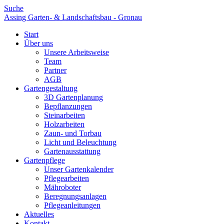
Suche
Assing Garten- & Landschaftsbau - Gronau
Start
Über uns
Unsere Arbeitsweise
Team
Partner
AGB
Gartengestaltung
3D Gartenplanung
Bepflanzungen
Steinarbeiten
Holzarbeiten
Zaun- und Torbau
Licht und Beleuchtung
Gartenausstattung
Gartenpflege
Unser Gartenkalender
Pflegearbeiten
Mähroboter
Beregnungsanlagen
Pflegeanleitungen
Aktuelles
Kontakt