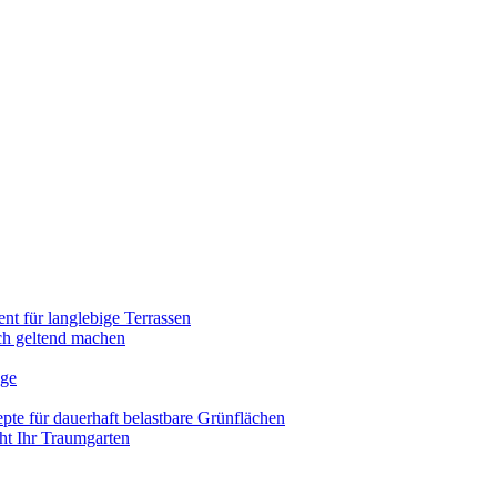
nt für langlebige Terrassen
ich geltend machen
ege
pte für dauerhaft belastbare Grünflächen
eht Ihr Traumgarten