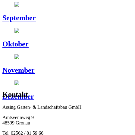
September
Oktober
November
Kontakt
Dezember
Assing Garten- & Landschaftsbau GmbH
Amtsvennweg 91
48599 Gronau
Tel. 02562 / 81 59 66