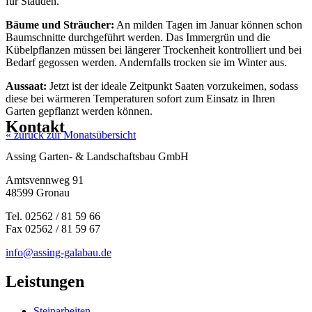
für Stauden.
Bäume und Sträucher:
An milden Tagen im Januar können schon
Baumschnitte durchgeführt werden. Das Immergrün und die
Kübelpflanzen müssen bei längerer Trockenheit kontrolliert und bei
Bedarf gegossen werden. Andernfalls trocken sie im Winter aus.
Aussaat:
Jetzt ist der ideale Zeitpunkt Saaten vorzukeimen, sodass
diese bei wärmeren Temperaturen sofort zum Einsatz in Ihren
Garten gepflanzt werden können.
Kontakt
« zurück zur Monatsübersicht
Assing Garten- & Landschaftsbau GmbH
Amtsvennweg 91
48599 Gronau
Tel. 02562 / 81 59 66
Fax 02562 / 81 59 67
info@assing-galabau.de
Leistungen
Steinarbeiten