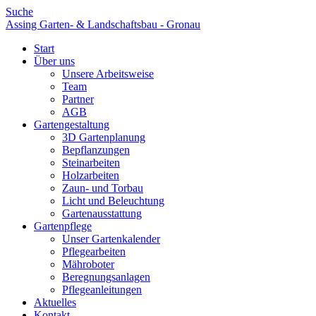
Suche
Assing Garten- & Landschaftsbau - Gronau
Start
Über uns
Unsere Arbeitsweise
Team
Partner
AGB
Gartengestaltung
3D Gartenplanung
Bepflanzungen
Steinarbeiten
Holzarbeiten
Zaun- und Torbau
Licht und Beleuchtung
Gartenausstattung
Gartenpflege
Unser Gartenkalender
Pflegearbeiten
Mähroboter
Beregnungsanlagen
Pflegeanleitungen
Aktuelles
Kontakt