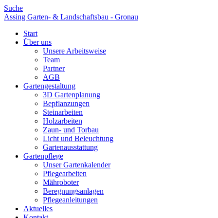
Suche
Assing Garten- & Landschaftsbau - Gronau
Start
Über uns
Unsere Arbeitsweise
Team
Partner
AGB
Gartengestaltung
3D Gartenplanung
Bepflanzungen
Steinarbeiten
Holzarbeiten
Zaun- und Torbau
Licht und Beleuchtung
Gartenausstattung
Gartenpflege
Unser Gartenkalender
Pflegearbeiten
Mähroboter
Beregnungsanlagen
Pflegeanleitungen
Aktuelles
Kontakt