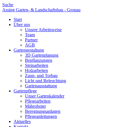
Suche
Assing Garten- & Landschaftsbau - Gronau
Start
Über uns
Unsere Arbeitsweise
Team
Partner
AGB
Gartengestaltung
3D Gartenplanung
Bepflanzungen
Steinarbeiten
Holzarbeiten
Zaun- und Torbau
Licht und Beleuchtung
Gartenausstattung
Gartenpflege
Unser Gartenkalender
Pflegearbeiten
Mähroboter
Beregnungsanlagen
Pflegeanleitungen
Aktuelles
Kontakt