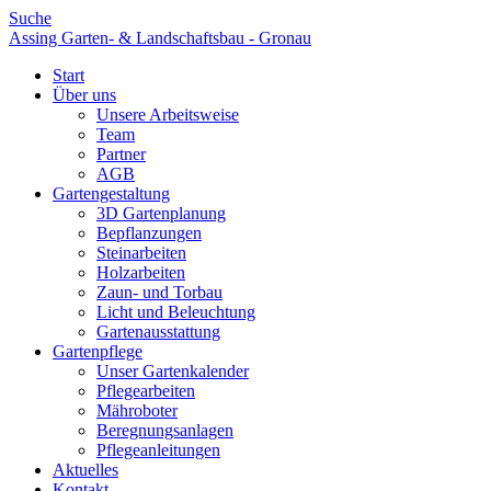
Suche
Assing Garten- & Landschaftsbau - Gronau
Start
Über uns
Unsere Arbeitsweise
Team
Partner
AGB
Gartengestaltung
3D Gartenplanung
Bepflanzungen
Steinarbeiten
Holzarbeiten
Zaun- und Torbau
Licht und Beleuchtung
Gartenausstattung
Gartenpflege
Unser Gartenkalender
Pflegearbeiten
Mähroboter
Beregnungsanlagen
Pflegeanleitungen
Aktuelles
Kontakt