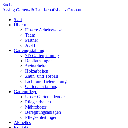
Suche
Assing Garten- & Landschaftsbau - Gronau
Start
Über uns
Unsere Arbeitsweise
Team
Partner
AGB
Gartengestaltung
3D Gartenplanung
Bepflanzungen
Steinarbeiten
Holzarbeiten
Zaun- und Torbau
Licht und Beleuchtung
Gartenausstattung
Gartenpflege
Unser Gartenkalender
Pflegearbeiten
Mähroboter
Beregnungsanlagen
Pflegeanleitungen
Aktuelles
Kontakt