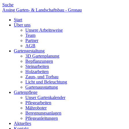
Suche
Assing Garten- & Landschaftsbau - Gronau
Start
Über uns
Unsere Arbeitsweise
Team
Partner
AGB
Gartengestaltung
3D Gartenplanung
Bepflanzungen
Steinarbeiten
Holzarbeiten
Zaun- und Torbau
Licht und Beleuchtung
Gartenausstattung
Gartenpflege
Unser Gartenkalender
Pflegearbeiten
Mähroboter
Beregnungsanlagen
Pflegeanleitungen
Aktuelles
Kontakt