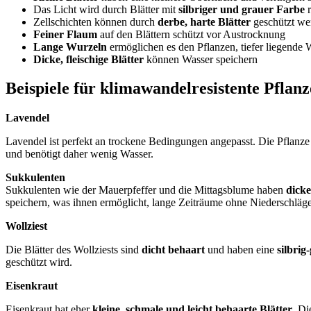
Das Licht wird durch Blätter mit
silbriger und grauer Farbe
r
Zellschichten können durch
derbe, harte Blätter
geschützt we
Feiner Flaum
auf den Blättern schützt vor Austrocknung
Lange Wurzeln
ermöglichen es den Pflanzen, tiefer liegende 
Dicke, fleischige Blätter
können Wasser speichern
Beispiele für klimawandelresistente Pflan
Lavendel
Lavendel ist perfekt an trockene Bedingungen angepasst. Die Pflanze
und benötigt daher wenig Wasser.
Sukkulenten
Sukkulenten wie der Mauerpfeffer und die Mittagsblume haben
dicke
speichern, was ihnen ermöglicht, lange Zeiträume ohne Niederschläge
Wollziest
Die Blätter des Wollziests sind
dicht behaart
und haben eine
silbrig
geschützt wird.
Eisenkraut
Eisenkraut hat eher
kleine, schmale und leicht behaarte Blätter
. Di