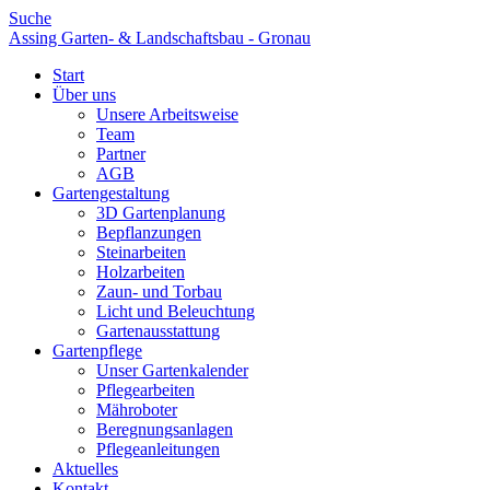
Suche
Assing Garten- & Landschaftsbau - Gronau
Start
Über uns
Unsere Arbeitsweise
Team
Partner
AGB
Gartengestaltung
3D Gartenplanung
Bepflanzungen
Steinarbeiten
Holzarbeiten
Zaun- und Torbau
Licht und Beleuchtung
Gartenausstattung
Gartenpflege
Unser Gartenkalender
Pflegearbeiten
Mähroboter
Beregnungsanlagen
Pflegeanleitungen
Aktuelles
Kontakt