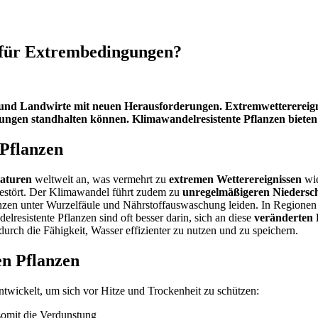
 für Extrembedingungen?
und Landwirte mit neuen Herausforderungen. Extremwetterereign
ungen standhalten können. Klimawandelresistente Pflanzen bieten 
Pflanzen
raturen
weltweit an, was vermehrt zu
extremen Wetterereignissen
wie
estört. Der Klimawandel führt zudem zu
unregelmäßigeren Niedersc
zen unter Wurzelfäule und Nährstoffauswaschung leiden. In Regionen
esistente Pflanzen sind oft besser darin, sich an diese
veränderten
urch die Fähigkeit, Wasser effizienter zu nutzen und zu speichern.
en Pflanzen
ntwickelt, um sich vor Hitze und Trockenheit zu schützen:
somit die Verdunstung