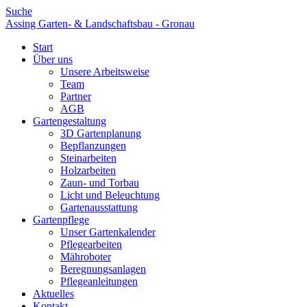
Suche
Assing Garten- & Landschaftsbau - Gronau
Start
Über uns
Unsere Arbeitsweise
Team
Partner
AGB
Gartengestaltung
3D Gartenplanung
Bepflanzungen
Steinarbeiten
Holzarbeiten
Zaun- und Torbau
Licht und Beleuchtung
Gartenausstattung
Gartenpflege
Unser Gartenkalender
Pflegearbeiten
Mähroboter
Beregnungsanlagen
Pflegeanleitungen
Aktuelles
Kontakt