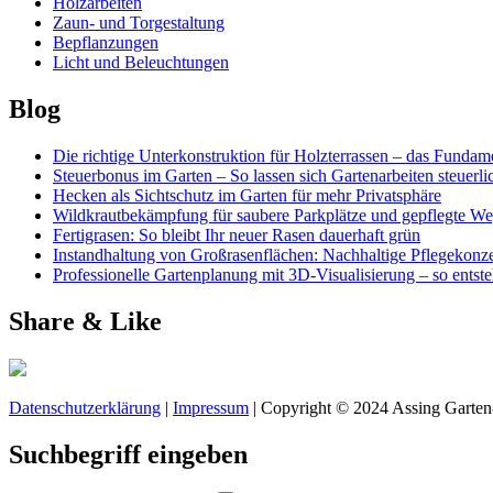
Holzarbeiten
Zaun- und Torgestaltung
Bepflanzungen
Licht und Beleuchtungen
Blog
Die richtige Unterkonstruktion für Holzterrassen – das Fundame
Steuerbonus im Garten – So lassen sich Gartenarbeiten steuerl
Hecken als Sichtschutz im Garten für mehr Privatsphäre
Wildkrautbekämpfung für saubere Parkplätze und gepflegte W
Fertigrasen: So bleibt Ihr neuer Rasen dauerhaft grün
Instandhaltung von Großrasenflächen: Nachhaltige Pflegekonze
Professionelle Gartenplanung mit 3D-Visualisierung – so entst
Share & Like
Datenschutzerklärung
|
Impressum
| Copyright © 2024 Assing Garten
Suchbegriff eingeben