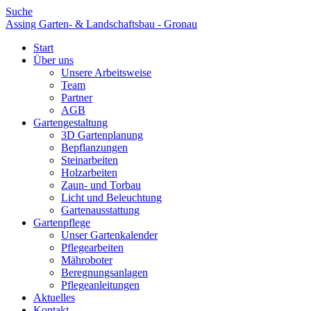
Suche
Assing Garten- & Landschaftsbau - Gronau
Start
Über uns
Unsere Arbeitsweise
Team
Partner
AGB
Gartengestaltung
3D Gartenplanung
Bepflanzungen
Steinarbeiten
Holzarbeiten
Zaun- und Torbau
Licht und Beleuchtung
Gartenausstattung
Gartenpflege
Unser Gartenkalender
Pflegearbeiten
Mähroboter
Beregnungsanlagen
Pflegeanleitungen
Aktuelles
Kontakt