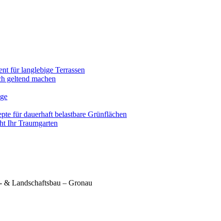
nt für langlebige Terrassen
ich geltend machen
ege
pte für dauerhaft belastbare Grünflächen
eht Ihr Traumgarten
- & Landschaftsbau – Gronau