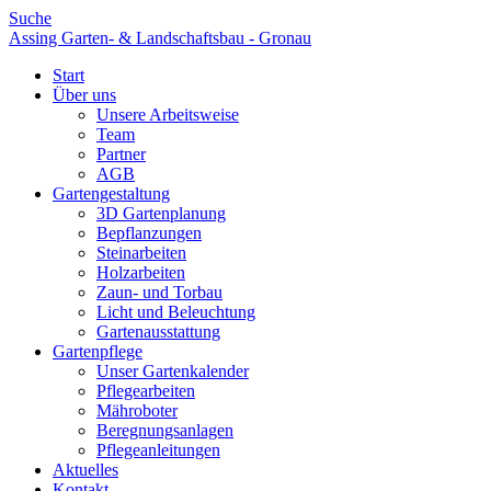
Suche
Assing Garten- & Landschaftsbau - Gronau
Start
Über uns
Unsere Arbeitsweise
Team
Partner
AGB
Gartengestaltung
3D Gartenplanung
Bepflanzungen
Steinarbeiten
Holzarbeiten
Zaun- und Torbau
Licht und Beleuchtung
Gartenausstattung
Gartenpflege
Unser Gartenkalender
Pflegearbeiten
Mähroboter
Beregnungsanlagen
Pflegeanleitungen
Aktuelles
Kontakt