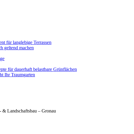
nt für langlebige Terrassen
ich geltend machen
ege
pte für dauerhaft belastbare Grünflächen
eht Ihr Traumgarten
- & Landschaftsbau – Gronau