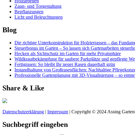
Holzarbeiten
Zaun- und Torgestaltung
Bepflanzungen
Licht und Beleuchtungen
Blog
Die richtige Unterkonstruktion für Holzterrassen – das Fundame
Steuerbonus im Garten – So lassen sich Gartenarbeiten steuerl
Hecken als Sichtschutz im Garten für mehr Privatsphäre
Wildkrautbekämpfung für saubere Parkplätze und gepflegte W
Fertigrasen: So bleibt Ihr neuer Rasen dauerhaft grün
Instandhaltung von Großrasenflächen: Nachhaltige Pflegekonze
Professionelle Gartenplanung mit 3D-Visualisierung – so entst
Share & Like
Datenschutzerklärung
|
Impressum
| Copyright © 2024 Assing Garten
Suchbegriff eingeben