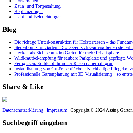
Holzarbeiten
Zaun- und Torgestaltung
Bepflanzungen
Licht und Beleuchtungen
Blog
Die richtige Unterkonstruktion für Holzterrassen – das Fundame
Steuerbonus im Garten – So lassen sich Gartenarbeiten steuerl
Hecken als Sichtschutz im Garten für mehr Privatsphäre
Wildkrautbekämpfung für saubere Parkplätze und gepflegte W
Fertigrasen: So bleibt Ihr neuer Rasen dauerhaft grün
Instandhaltung von Großrasenflächen: Nachhaltige Pflegekonze
Professionelle Gartenplanung mit 3D-Visualisierung – so entst
Share & Like
Datenschutzerklärung
|
Impressum
| Copyright © 2024 Assing Garten
Suchbegriff eingeben