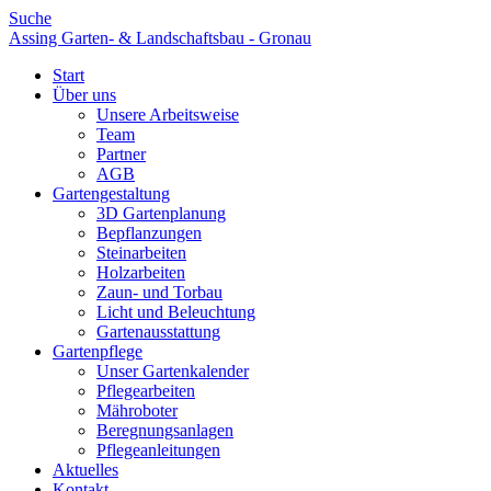
Suche
Assing Garten- & Landschaftsbau - Gronau
Start
Über uns
Unsere Arbeitsweise
Team
Partner
AGB
Gartengestaltung
3D Gartenplanung
Bepflanzungen
Steinarbeiten
Holzarbeiten
Zaun- und Torbau
Licht und Beleuchtung
Gartenausstattung
Gartenpflege
Unser Gartenkalender
Pflegearbeiten
Mähroboter
Beregnungsanlagen
Pflegeanleitungen
Aktuelles
Kontakt