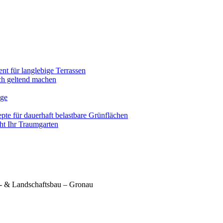
nt für langlebige Terrassen
ich geltend machen
ege
pte für dauerhaft belastbare Grünflächen
eht Ihr Traumgarten
- & Landschaftsbau – Gronau