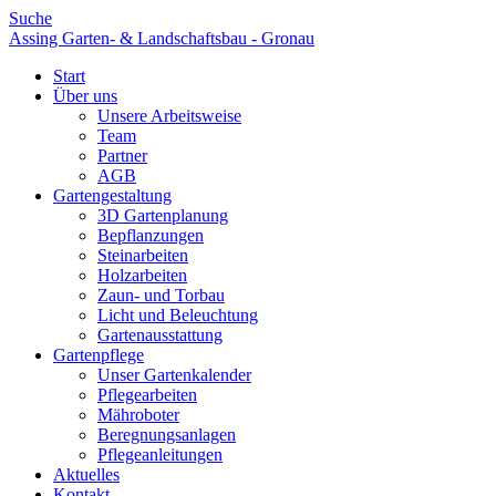
Suche
Assing Garten- & Landschaftsbau - Gronau
Start
Über uns
Unsere Arbeitsweise
Team
Partner
AGB
Gartengestaltung
3D Gartenplanung
Bepflanzungen
Steinarbeiten
Holzarbeiten
Zaun- und Torbau
Licht und Beleuchtung
Gartenausstattung
Gartenpflege
Unser Gartenkalender
Pflegearbeiten
Mähroboter
Beregnungsanlagen
Pflegeanleitungen
Aktuelles
Kontakt