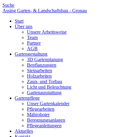
Suche
Assing Garten- & Landschaftsbau - Gronau
Start
Über uns
Unsere Arbeitsweise
Team
Partner
AGB
Gartengestaltung
3D Gartenplanung
Bepflanzungen
Steinarbeiten
Holzarbeiten
Zaun- und Torbau
Licht und Beleuchtung
Gartenausstattung
Gartenpflege
Unser Gartenkalender
Pflegearbeiten
Mähroboter
Beregnungsanlagen
Pflegeanleitungen
Aktuelles
Kontakt