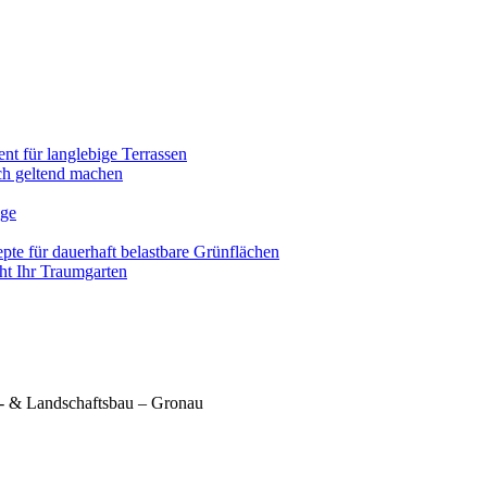
nt für langlebige Terrassen
ich geltend machen
ege
pte für dauerhaft belastbare Grünflächen
eht Ihr Traumgarten
- & Landschaftsbau – Gronau