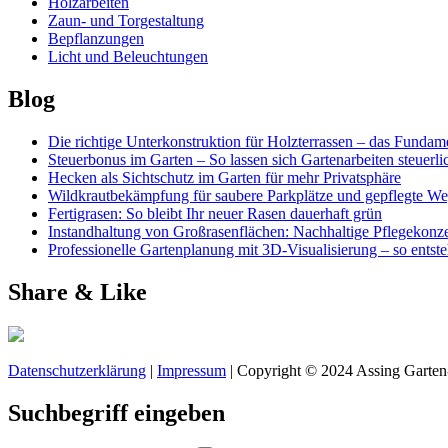
Holzarbeiten
Zaun- und Torgestaltung
Bepflanzungen
Licht und Beleuchtungen
Blog
Die richtige Unterkonstruktion für Holzterrassen – das Fundame
Steuerbonus im Garten – So lassen sich Gartenarbeiten steuerl
Hecken als Sichtschutz im Garten für mehr Privatsphäre
Wildkrautbekämpfung für saubere Parkplätze und gepflegte W
Fertigrasen: So bleibt Ihr neuer Rasen dauerhaft grün
Instandhaltung von Großrasenflächen: Nachhaltige Pflegekonze
Professionelle Gartenplanung mit 3D-Visualisierung – so entst
Share & Like
Datenschutzerklärung
|
Impressum
| Copyright © 2024 Assing Garten
Suchbegriff eingeben