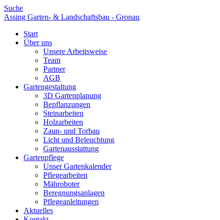
Suche
Assing Garten- & Landschaftsbau - Gronau
Start
Über uns
Unsere Arbeitsweise
Team
Partner
AGB
Gartengestaltung
3D Gartenplanung
Bepflanzungen
Steinarbeiten
Holzarbeiten
Zaun- und Torbau
Licht und Beleuchtung
Gartenausstattung
Gartenpflege
Unser Gartenkalender
Pflegearbeiten
Mähroboter
Beregnungsanlagen
Pflegeanleitungen
Aktuelles
Kontakt