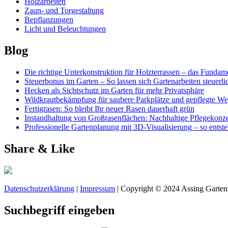
Holzarbeiten
Zaun- und Torgestaltung
Bepflanzungen
Licht und Beleuchtungen
Blog
Die richtige Unterkonstruktion für Holzterrassen – das Fundame
Steuerbonus im Garten – So lassen sich Gartenarbeiten steuerl
Hecken als Sichtschutz im Garten für mehr Privatsphäre
Wildkrautbekämpfung für saubere Parkplätze und gepflegte W
Fertigrasen: So bleibt Ihr neuer Rasen dauerhaft grün
Instandhaltung von Großrasenflächen: Nachhaltige Pflegekonze
Professionelle Gartenplanung mit 3D-Visualisierung – so entst
Share & Like
Datenschutzerklärung
|
Impressum
| Copyright © 2024 Assing Garten
Suchbegriff eingeben