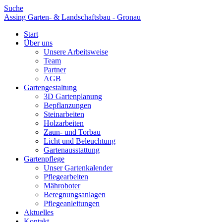
Suche
Assing Garten- & Landschaftsbau - Gronau
Start
Über uns
Unsere Arbeitsweise
Team
Partner
AGB
Gartengestaltung
3D Gartenplanung
Bepflanzungen
Steinarbeiten
Holzarbeiten
Zaun- und Torbau
Licht und Beleuchtung
Gartenausstattung
Gartenpflege
Unser Gartenkalender
Pflegearbeiten
Mähroboter
Beregnungsanlagen
Pflegeanleitungen
Aktuelles
Kontakt