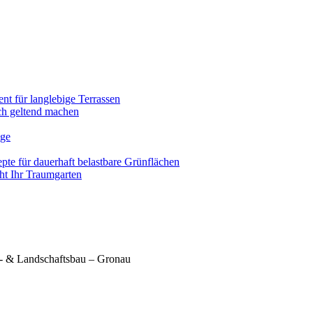
nt für langlebige Terrassen
ich geltend machen
ege
pte für dauerhaft belastbare Grünflächen
eht Ihr Traumgarten
- & Landschaftsbau – Gronau