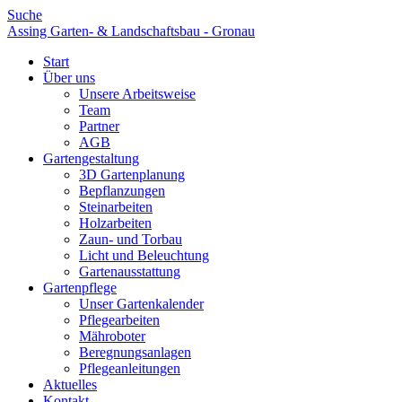
Suche
Assing Garten- & Landschaftsbau - Gronau
Start
Über uns
Unsere Arbeitsweise
Team
Partner
AGB
Gartengestaltung
3D Gartenplanung
Bepflanzungen
Steinarbeiten
Holzarbeiten
Zaun- und Torbau
Licht und Beleuchtung
Gartenausstattung
Gartenpflege
Unser Gartenkalender
Pflegearbeiten
Mähroboter
Beregnungsanlagen
Pflegeanleitungen
Aktuelles
Kontakt